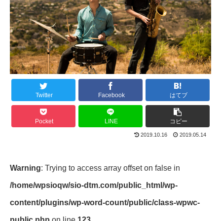
Twitter
Facebook
はてブ
Pocket
LINE
コピー
2019.10.16
2019.05.14
Warning
: Trying to access array offset on false in
/home/wpsioqw/sio-dtm.com/public_html/wp-
content/plugins/wp-word-count/public/class-wpwc-
public.php
on line
123