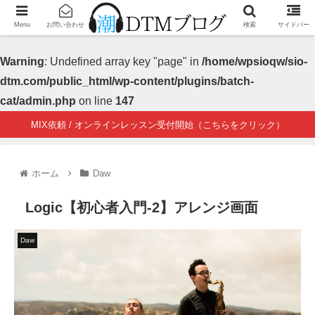
Menu
お問い合わせ
検索
サイドバー
Warning
: Undefined array key "page" in
/home/wpsioqw/sio-
dtm.com/public_html/wp-content/plugins/batch-
cat/admin.php
on line
147
MIX依頼 / オンラインレッスン受付開始（こちらをクリック）
ホーム
Daw
Logic【初心者入門-2】アレンジ画面
Daw