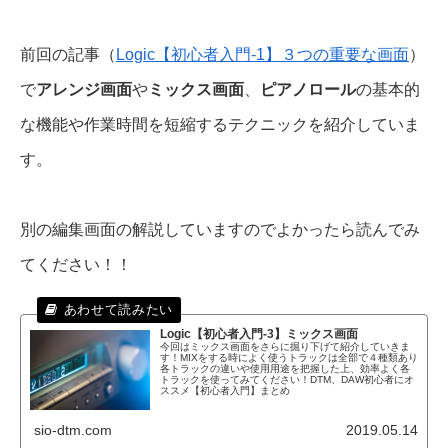
前回の記事（
Logic【初心者入門-1】３つの重要な画面
）
で
アレンジ画面
や
ミックス画面
、
ピアノロール
の基本的
な機能や作業時間を短縮するテクニックを紹介していま
す。
別の編集画面の解説していますのでよかったら読んでみ
てください！！
Logic【初心者入門-3】ミックス画面
今回はミックス画面をさらに掘り下げて紹介していきま
す！MIXをする時によく使うトラックは全部で４種類あり
各トラックの違いや使用用途を把握した上、効率よく各
トラックを使ってみてください！DTM、DAW初心者にオ
ススメ【初心者入門】まとめ
sio-dtm.com
2019.05.14