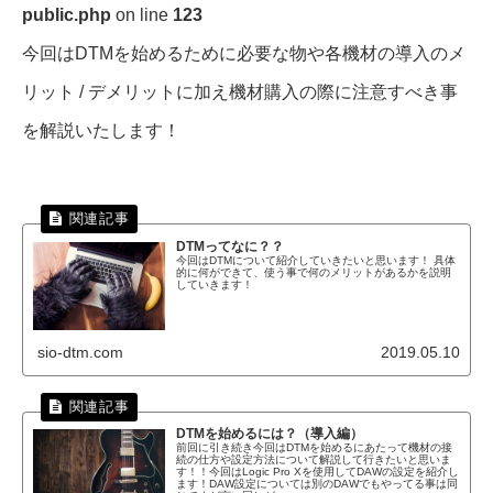
public.php
on line
123
今回はDTMを始めるために必要な物や各機材の導入のメ
リット / デメリットに加え機材購入の際に注意すべき事
を解説いたします！
DTMってなに？？
今回はDTMについて紹介していきたいと思います！ 具体
的に何ができて、使う事で何のメリットがあるかを説明
していきます！
sio-dtm.com
2019.05.10
DTMを始めるには？（導入編）
前回に引き続き今回はDTMを始めるにあたって機材の接
続の仕方や設定方法について解説して行きたいと思いま
す！！今回はLogic Pro Xを使用してDAWの設定を紹介し
ます！DAW設定については別のDAWでもやってる事は同