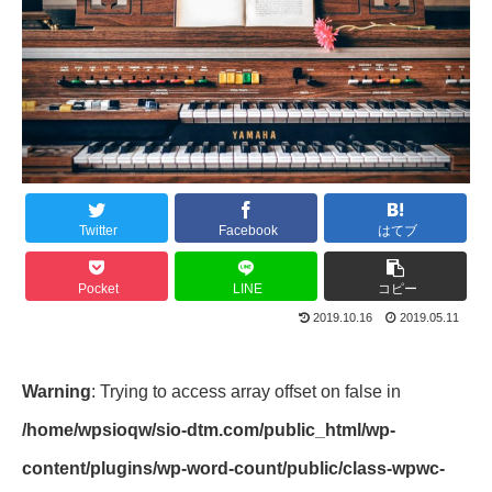
Twitter
Facebook
はてブ
Pocket
LINE
コピー
2019.10.16
2019.05.11
Warning
: Trying to access array offset on false in
/home/wpsioqw/sio-dtm.com/public_html/wp-
content/plugins/wp-word-count/public/class-wpwc-