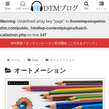
Menu
お問い合わせ
検索
サイドバー
Warning
: Undefined array key "page" in
/home/wpsioqw/sio-
dtm.com/public_html/wp-content/plugins/batch-
cat/admin.php
on line
147
MIX依頼 / オンラインレッスン受付開始（こちらをクリック）
ホーム
Daw
オートメーション
オートメーション
オートメーション