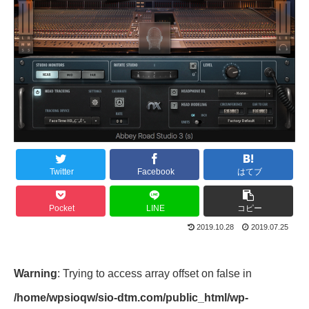
Twitter
Facebook
はてブ
Pocket
LINE
コピー
2019.10.28
2019.07.25
Warning
: Trying to access array offset on false in
/home/wpsioqw/sio-dtm.com/public_html/wp-