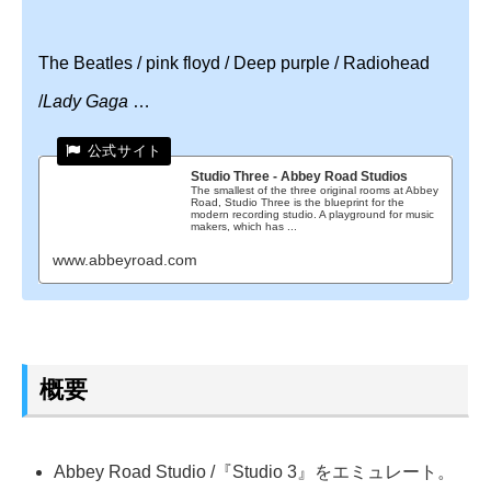
The Beatles / pink floyd / Deep purple / Radiohead
/
Lady Gaga
…
Studio Three - Abbey Road Studios
The smallest of the three original rooms at Abbey
Road, Studio Three is the blueprint for the
modern recording studio. A playground for music
makers, which has ...
www.abbeyroad.com
概要
Abbey Road Studio /『Studio 3』をエミュレート。