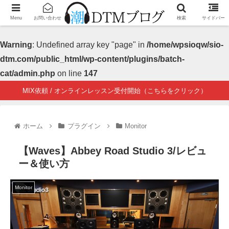
Menu
お問い合わせ
検索
サイドバー
Warning
: Undefined array key "page" in
/home/wpsioqw/sio-
dtm.com/public_html/wp-content/plugins/batch-
cat/admin.php
on line
147
MIX依頼 / オンラインレッスン受付開始（こちらをクリック）
ホーム
プラグイン
Monitor
【Waves】Abbey Road Studio 3/レビュ
ー＆使い方
Monitor